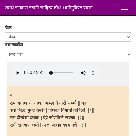
समर्थ रामदास स्वामी साहित्य शोध: ध्वनिमुद्रित रचना
विषय
नाव/तपशील
१
राम अनाथांचा नाथ | आम्हां कैवारी समर्थ || ध्रु ||
वनी सिळा मुक्त केली | गणिका विमानी वाहिली ||१||
राम दीनांचा दयाळ | देवे सोडविले सकळ ||२||
रामी रामदास म्हणे | आता आम्हां काय उणें ||३||